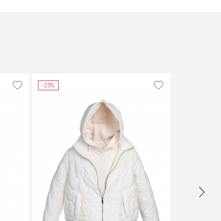
-25%
-40%