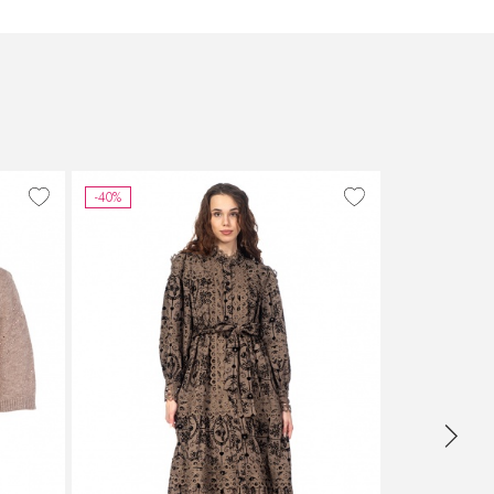
-40%
-45%