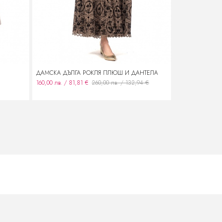
ДАМСКА ДЪЛГА РОКЛЯ ПЛЮШ И ДАНТЕЛА
ДАМСКА РОКЛ
160,00 лв. / 81,81 €
260,00 лв. / 132,94 €
120,00 лв. / 61,