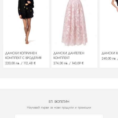
замяна на стоката с нова
подмяна със сходен продукт
възстановяване на заплатената сума
ДАМСКИ КОПРИНЕН
ДАМСКИ ДАНТЕЛЕН
ДАМСКИ 
КОМПЛЕКТ С БРОДЕРИЯ
КОМПЛЕКТ
240,00 лв. 
220,00 лв. / 112,48 €
274,00 лв. / 140,09 €
ЕЛ. БЮЛЕТИН
Научавай първи за нови продукти и промоции