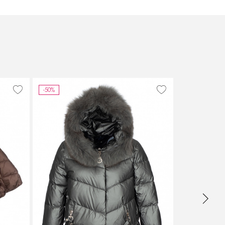
-50%
-45%