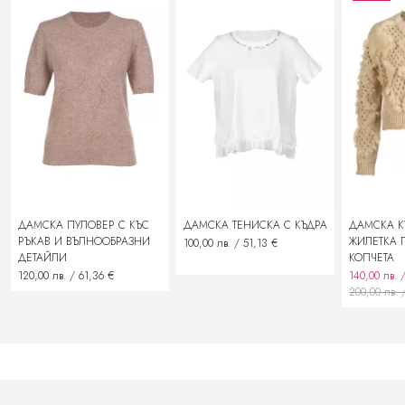
При предявяване на рекламация потребителят може да претендира за:
замяна на стоката с нова
подмяна със сходен продукт
възстановяване на заплатената сума
ДАМСКА ПУЛОВЕР С КЪС
ДАМСКА ТЕНИСКА С КЪДРА
ДАМСКА К
РЪКАВ И ВЪЛНООБРАЗНИ
ЖИЛЕТКА 
100,00 лв. / 51,13 €
ДЕТАЙЛИ
КОПЧЕТА
120,00 лв. / 61,36 €
140,00 лв. 
200,00 лв. 