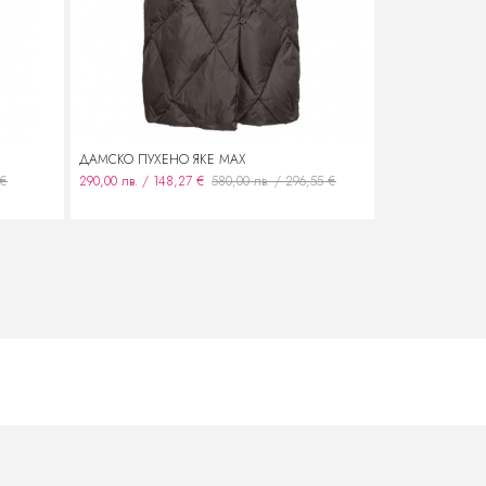
ДАМСКО ПУХЕНО ЯКЕ МАХ
ДАМСКО КЪСО 
 €
290,00 лв. / 148,27 €
580,00 лв. / 296,55 €
200,00 лв. / 102