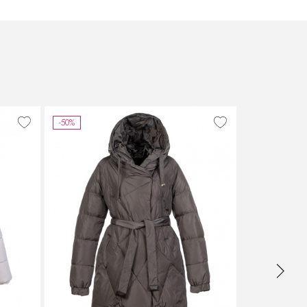
-50%
-25%