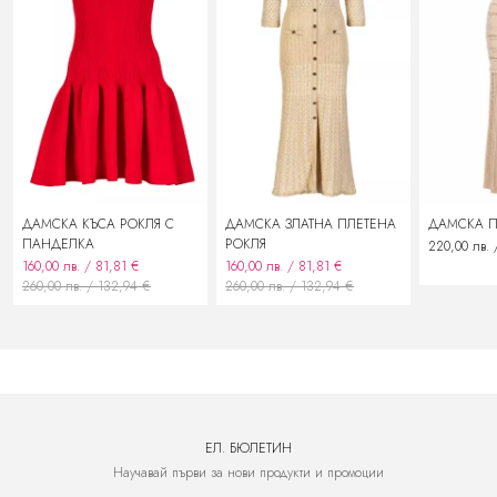
замяна на стоката с нова
подмяна със сходен продукт
възстановяване на заплатената сума
ДАМСКА КЪСА РОКЛЯ С
ДАМСКА ЗЛАТНА ПЛЕТЕНА
ДАМСКА П
ПАНДЕЛКА
РОКЛЯ
220,00 лв. 
160,00 лв. / 81,81 €
160,00 лв. / 81,81 €
260,00 лв. / 132,94 €
260,00 лв. / 132,94 €
ЕЛ. БЮЛЕТИН
Научавай първи за нови продукти и промоции