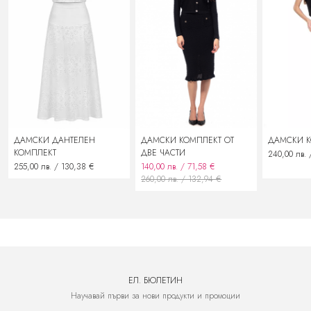
замяна на стоката с нова
подмяна със сходен продукт
възстановяване на заплатената сума
ДАМСКИ ДАНТЕЛЕН
ДАМСКИ КОМПЛЕКТ ОТ
ДАМСКИ 
КОМПЛЕКТ
ДВЕ ЧАСТИ
240,00 лв. 
255,00 лв. / 130,38 €
140,00 лв. / 71,58 €
260,00 лв. / 132,94 €
ЕЛ. БЮЛЕТИН
Научавай първи за нови продукти и промоции