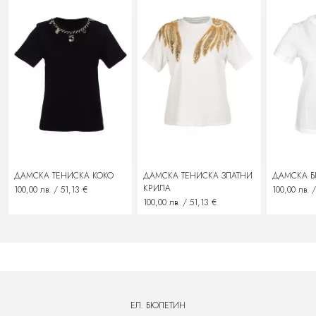
При предявяване на рекламация потребителят може да претендира за:
замяна на стоката с нова
подмяна със сходен продукт
възстановяване на заплатената сума
ДАМСКА ТЕНИСКА КОКО
ДАМСКА ТЕНИСКА ЗЛАТНИ
ДАМСКА Б
КРИЛА
100,00 лв. / 51,13 €
100,00 лв. 
100,00 лв. / 51,13 €
ЕЛ. БЮЛЕТИН